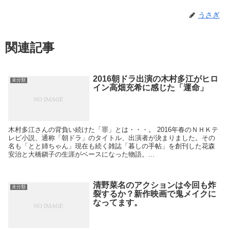
うさぎ
関連記事
2016朝ドラ出演の木村多江がヒロ
未分類
イン高畑充希に感じた「運命」
木村多江さんの背負い続けた「罪」とは・・・。 2016年春のＮＨＫテ
レビ小説、通称「朝ドラ」のタイトル、出演者が決まりました。その
名も「とと姉ちゃん」現在も続く雑誌「暮しの手帖」を創刊した花森
安治と大橋鎭子の生涯がベースになった物語。...
清野菜名のアクションは今回も炸
未分類
裂するか？新作映画で鬼メイクに
なってます。