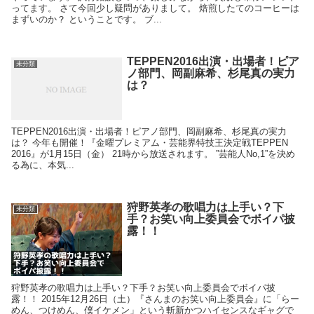
ってます。 さて今回少し疑問がありまして。 焙煎したてのコーヒーは
まずいのか？ ということです。 ブ...
TEPPEN2016出演・出場者！ピア
未分類
ノ部門、岡副麻希、杉尾真の実力
は？
TEPPEN2016出演・出場者！ピアノ部門、岡副麻希、杉尾真の実力
は？ 今年も開催！『金曜プレミアム・芸能界特技王決定戦TEPPEN
2016』が1月15日（金） 21時から放送されます。 ”芸能人No,1”を決め
る為に、本気...
狩野英孝の歌唱力は上手い？下
未分類
手？お笑い向上委員会でボイパ披
露！！
狩野英孝の歌唱力は上手い？下手？お笑い向上委員会でボイパ披
露！！ 2015年12月26日（土）『さんまのお笑い向上委員会』に「らー
めん、つけめん、僕イケメン」という斬新かつハイセンスなギャグで