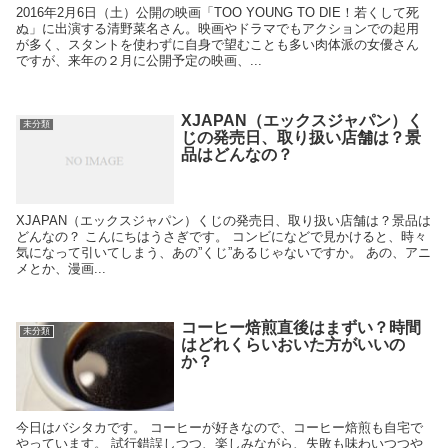
2016年2月6日（土）公開の映画「TOO YOUNG TO DIE！若くして死
ぬ」に出演する清野菜名さん。映画やドラマでもアクションでの起用
が多く、スタントを使わずに自身で望むことも多い肉体派の女優さん
ですが、来年の２月に公開予定の映画、...
XJAPAN（エックスジャパン）く
未分類
じの発売日、取り扱い店舗は？景
品はどんなの？
XJAPAN（エックスジャパン）くじの発売日、取り扱い店舗は？景品は
どんなの？ こんにちはうさぎです。 コンビになどで見かけると、時々
気になって引いてしまう、あの”くじ”あるじゃないですか。 あの、アニ
メとか、漫画...
コーヒー焙煎直後はまずい？時間
未分類
はどれくらいおいた方がいいの
か？
今日はバシタカです。 コーヒーが好きなので、コーヒー焙煎も自宅で
やっています。 試行錯誤しつつ、楽しみながら、失敗も味わいつつや