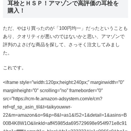
耳栓とＨＳＰ！アマゾンで高評価の耳栓を
購入！
ただ、やはり買ったのが「100円均一」だったということも
あり、クオリティが悪いのではないかと思い、アマゾンで
評判のよさげな商品を探して、さっそく注文してみまし
た。
これです。
<iframe style=”width:120px;height:240px;” marginwidth=”0″
marginheight=”0″ scrolling=”no” frameborder=”0″
src=”https://rcm-fe.amazon-adsystem.com/e/cm?
ref=qf_sp_asin_til&t=taikyouwwr-
22&m=amazon&o=9&p=8&l=as1&IS2=1&detail=1&asins=B
00B4K8W1O&linkId=aff45985da695729698e954f971e8c91