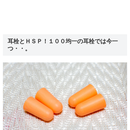
耳栓とＨＳＰ！１００均一の耳栓では今一
つ・・。