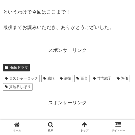
というわけで今回はここまで！
最後までお読みいただき、ありがとうございした。
スポンサーリンク
Huluドラマ
ミスシャーロック
感想
演技
百合
竹内結子
評価
貫地谷しほり
スポンサーリンク
ホーム
検索
トップ
サイドバー