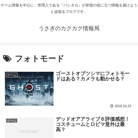
ゲーム情報を中心に、管理人である『バシタカ』が皆様の役に立つ情報を届けよう
と頑張るブログです。
うさぎのカクカク情報局
フォトモード
ゴーストオブツシマにフォトモー
ゲーム
ドはある？カメラも動かせる？
2019.10.23
デッドオアアライブ６評価感想！
ゲーム
コスチュームとロビマ意外は最
高？