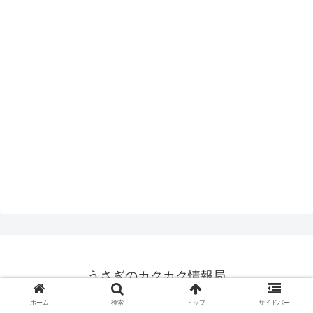
うさぎのカクカク情報局
© 2015 うさぎのカクカク情報局.
ホーム
検索
トップ
サイドバー