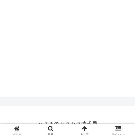
うさぎのカクカク情報局
© 2015 うさぎのカクカク情報局.
ホーム
検索
トップ
サイドバー