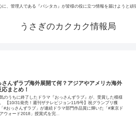
心に、管理人である『バシタカ』が皆様の役に立つ情報を届けようと頑
うさぎのカクカク情報局
っさんずラブ海外展開て何？アジアやアメリカ海外
反応まとめ！
気のうちに終了したドラマ『おっさんずラブ』が、受賞した模様
。 【10/31発売！週刊ザテレビジョン11/9号】祝グランプリ獲
「#おっさんずラブ」が連続ドラマ部門作品賞に輝いた「#東京ド
アウォード2018」授賞式を完...