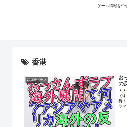
ゲーム情報を中
香港
お
2018春ドラマ
の
大人
です
得！
ラマ