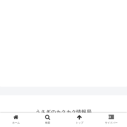
うさぎのカクカク情報局
© 2015 うさぎのカクカク情報局.
ホーム
検索
トップ
サイドバー