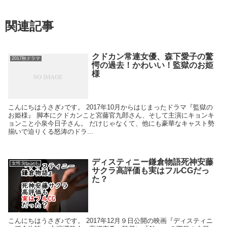
関連記事
クドカン常連女優、森下愛子の驚
2017秋ドラマ
愕の過去！かわいい！監獄のお姫
様
こんにちはうさぎ♪です。 2017年10月からはじまったドラマ『監獄の
お姫様』 脚本にクドカンこと宮藤官九郎さん、そして主演にキョンキ
ョンこと小泉今日子さん。 だけじゃなくて、他にも豪華なキャスト勢
揃いで迫りくる怒涛のドラ...
ディスティニー鎌倉物語死神安藤
女性タレント
サクラ高評価も実はフルCGだっ
た？
こんにちはうさぎ♪です。 2017年12月９日公開の映画『ディスティニ