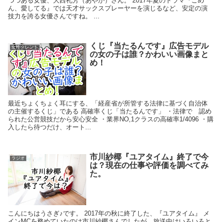
つつある女優、大西礼芳（あやか）さん。 2017年夏のドラマ『ごめ
ん、愛してる』では天才サックスプレーヤーを演じるなど、安定の演
技力を誇る女優さんですね。 ...
くじ『当たるんです』広告モデル
女性タレント
の女の子は誰？かわいい画像まと
め！
最近ちょくちょく耳にする、「経産省が所管する法律に基づく自治体
の主催するくじ」である 高確率くじ「当たるんです」 ・法律で 認め
られた公営競技だから安心安全 ・業界NO,1クラスの高確率1/4096 ・購
入したら待つだけ、オート...
市川紗椰『ユアタイム』終了で今
ラジオ
は？現在の仕事や評価を調べてみ
た。
こんにちはうさぎ♪です。 2017年の秋に終了した、『ユアタイム』 メ
インMCを務めていたのは市川紗椰さんでしたが、放送中はいろいろと