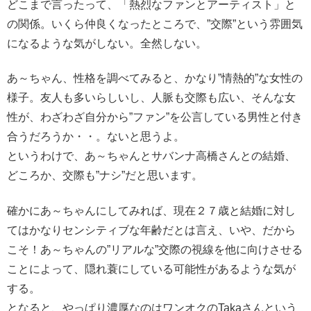
どこまで言ったって、「熱烈なファンとアーティスト」と
の関係。いくら仲良くなったところで、”交際”という雰囲気
になるような気がしない。全然しない。
あ～ちゃん、性格を調べてみると、かなり”情熱的”な女性の
様子。友人も多いらしいし、人脈も交際も広い、そんな女
性が、わざわざ自分から”ファン”を公言している男性と付き
合うだろうか・・。ないと思うよ。
というわけで、あ～ちゃんとサバンナ高橋さんとの結婚、
どころか、交際も”ナシ”だと思います。
確かにあ～ちゃんにしてみれば、現在２７歳と結婚に対し
てはかなりセンシティブな年齢だとは言え、いや、だから
こそ！あ～ちゃんの”リアルな”交際の視線を他に向けさせる
ことによって、隠れ蓑にしている可能性があるような気が
する。
となると、やっぱり濃厚なのはワンオクのTakaさんという