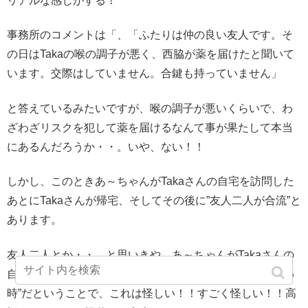
リアルな感じがする！
事務所のコメントは「、「ふたりは仲の良い友人です。そ
の日はTakaの喉の調子が悪く、西脇が薬を届けたと聞いて
います。交際はしていません。合鍵も持っていません」
と答えているみたいですが、喉の調子が悪いくらいで、わ
ざわざリスクを犯して薬を届けるなんて事が果たして本当
にあるんだろうか・・。いや、ない！！
しかし、このときあ～ちゃんがTakaさんの自宅を訪問した
あとにTakaさんが帰宅、そしてその後に”友人二人が合流”と
あります。
友人二人とか・・。と思いきや、あ～ちゃんがTakaさんの
自宅を後にしたのは、後で合流した友人二人と一緒に”朝５
時”だということで、これは怪しい！！すごく怪しい！！高