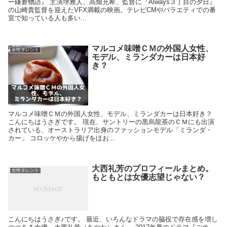
ー鎌倉物語』 主演堺雅人、高畑充希、監督に『Always３丁目の夕日』
の山崎貴監督を迎えたVFX満載の映画。テレビCMやバラエティでの番
宣で知っている人も多い...
マルコメ味噌ＣＭの外国人女性、
女性タレント
モデル、ミランダカーは日本好
き？
マルコメ味噌ＣＭの外国人女性、モデル、ミランダカーは日本好き？
こんにちはうさぎです。 現在、サントリーの黒烏龍茶のＣＭにも出演
されている、オーストラリア出身のファッションモデル「ミランダ・
カー」 コロッケやから揚げをほお...
大西礼芳のプロフィールまとめ。
女性タレント
もともとは女優志望じゃない？
こんにちはうさぎ♪です。 最近、いろんなドラマの脇役で存在感を増し