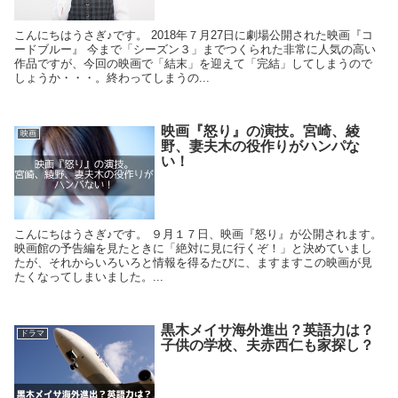
こんにちはうさぎ♪です。 2018年７月27日に劇場公開された映画『コ
ードブルー』 今まで「シーズン３」までつくられた非常に人気の高い
作品ですが、今回の映画で「結末」を迎えて「完結」してしまうので
しょうか・・・。終わってしまうの...
映画『怒り』の演技。宮崎、綾
映画
野、妻夫木の役作りがハンパな
い！
こんにちはうさぎ♪です。 ９月１７日、映画『怒り』が公開されます。
映画館の予告編を見たときに「絶対に見に行くぞ！」と決めていまし
たが、それからいろいろと情報を得るたびに、ますますこの映画が見
たくなってしまいました。...
黒木メイサ海外進出？英語力は？
ドラマ
子供の学校、夫赤西仁も家探し？