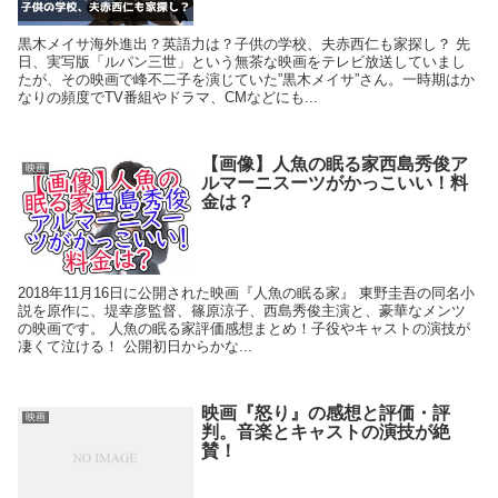
黒木メイサ海外進出？英語力は？子供の学校、夫赤西仁も家探し？ 先
日、実写版「ルパン三世」という無茶な映画をテレビ放送していまし
たが、その映画で峰不二子を演じていた”黒木メイサ”さん。一時期はか
なりの頻度でTV番組やドラマ、CMなどにも...
【画像】人魚の眠る家西島秀俊ア
映画
ルマーニスーツがかっこいい！料
金は？
2018年11月16日に公開された映画『人魚の眠る家』 東野圭吾の同名小
説を原作に、堤幸彦監督、篠原涼子、西島秀俊主演と、豪華なメンツ
の映画です。 人魚の眠る家評価感想まとめ！子役やキャストの演技が
凄くて泣ける！ 公開初日からかな...
映画『怒り』の感想と評価・評
映画
判。音楽とキャストの演技が絶
賛！