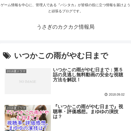
ゲーム情報を中心に、管理人である『バシタカ』が皆様の役に立つ情報を届けよう
と頑張るブログです。
うさぎのカクカク情報局
いつかこの雨がやむ日まで
いつかこの雨がやむ日まで：第５
2018夏ドラマ
話の見逃し無料動画の安全な視聴
方法を解説！
2018.09.02
『いつかこの雨がやむ日まで』視
2018夏ドラマ
聴率・評価感想。まゆゆの演技
は？