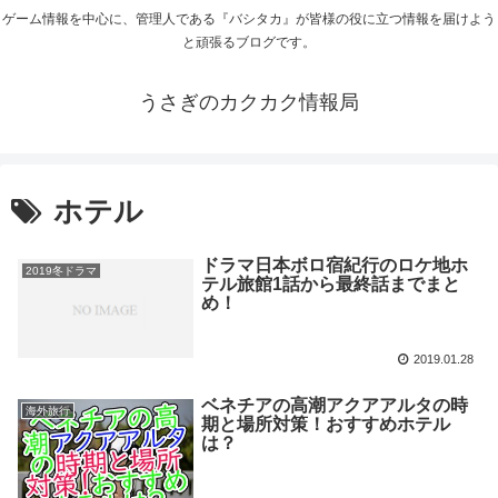
ゲーム情報を中心に、管理人である『バシタカ』が皆様の役に立つ情報を届けよう
と頑張るブログです。
うさぎのカクカク情報局
ホテル
ドラマ日本ボロ宿紀行のロケ地ホ
2019冬ドラマ
テル旅館1話から最終話までまと
め！
2019.01.28
ベネチアの高潮アクアアルタの時
海外旅行
期と場所対策！おすすめホテル
は？