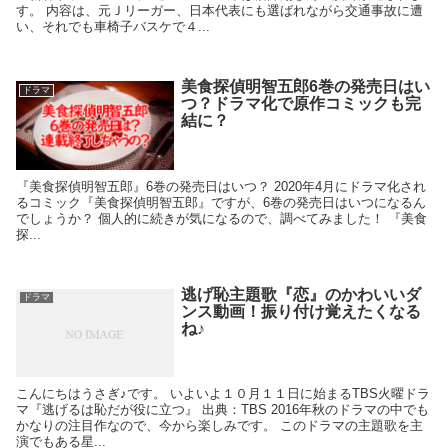
す。 内容は、元Ｊリーガー、日本代表にも選ばれながら交通事故に遭
い、それでも車椅子バスケで４...
美食探偵明智五郎6巻の発売日はい
ドラマ
つ？ドラマ化で原作コミックも完
結に？
『美食探偵明智五郎』6巻の発売日はいつ？ 2020年4月にドラマ化され
るコミック『美食探偵明智五郎』ですが、6巻の発売日はいつになるん
でしょうか？ 個人的に続きが気になるので、調べてみました！ 『美食
探...
逃げ恥主題歌『恋』のかわいいダ
ドラマ
ンス動画！振り付け覚えたくなる
ね♪
こんにちはうさぎ♪です。 いよいよ１０月１１日に始まるTBS火曜ドラ
マ『逃げるは恥だが役に立つ』 出典：TBS 2016年秋のドラマの中でも
かなりの注目作なので、今から楽しみです。 このドラマの主題歌を主
演でもある星...