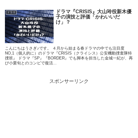
ドラマ『CRISIS』大山玲役新木優
ドラマ
子の演技と評価「かわいいだ
け」？
こんにちはうさぎ♪です。 ４月から始まる春ドラマの中でも注目度
NO,1（個人的に）のドラマ『CRISIS（クライシス）公安機動捜査隊特
捜班』 ドラマ『SP』『BORDER』でも脚本を担当した金城一紀が、再
び小栗旬とのコンビで復活...
スポンサーリンク