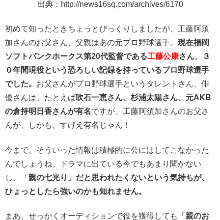
出典：http://news16sq.com/archives/6170
初めて知ったときちょっとびっくりしましたが、工藤阿須
加さんのお父さん、父親はあの元プロ野球選手。
現在福岡
ソフトバンクホークス第20代監督である
工藤公康
さん
。
３
０年間現役という恐ろしい記録を持っているプロ野球選手
でした。
お父さんがプロ野球選手というタレントさん、俳
優さんは、たとえば
吹石一恵さん、杉浦太陽さん、元AKB
の倉持明日香さんが有名
ですが、工藤阿須加さんのお父さ
んが、しかも、すげえ有名じゃん！
今まで、そういった情報は積極的に公にはしてこなかった
んでしょうね。ドラマに出ている今でもあまり聞かない
し、「
親の七光り」だと思われたくないという気持ちが、
ひょっとしたら強いのかも知れません。
まあ、せっかくオーディションで役を獲得しても「
親のお