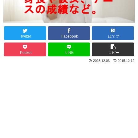
Twitter
Facebook
はてブ
Pocket
LINE
コピー
2015.12.03
2015.12.12