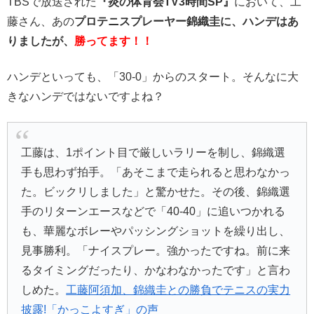
TBSで放送された
『炎の体育会TV3時間SP』
において、工
藤さん、あの
プロテニスプレーヤー錦織圭に、ハンデはあ
りましたが、
勝ってます！！
ハンデといっても、「30-0」からのスタート。そんなに大
きなハンデではないですよね？
工藤は、1ポイント目で厳しいラリーを制し、錦織選
手も思わず拍手。「あそこまで走られると思わなかっ
た。ビックリしました」と驚かせた。その後、錦織選
手のリターンエースなどで「40-40」に追いつかれる
も、華麗なボレーやパッシングショットを繰り出し、
見事勝利。「ナイスプレー。強かったですね。前に来
るタイミングだったり、かなわなかったです」と言わ
しめた。
工藤阿須加、錦織圭との勝負でテニスの実力
披露!「かっこよすぎ」の声