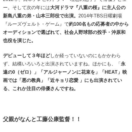
ー。そして次の年には
大河ドラマ『八重の桜』に主人公の
新島八重の弟・山本三郎役で出演。
2014年TBS日曜劇場
『ルーズヴェルト・ゲーム』で
約100名もの応募者の中から
オーディションで選ばれて、社会人野球部の投手・沖原和
也役を演じた。
デビューして３年ほど
しか経っていないのにもかかわら
ず、結構いろいろと出演されていますね。ほかにも、「
永
遠の0（ゼロ）」「アルジャーノンに花束を」「HEAT」映
画では「悪の教典」「近キョリ恋愛 」にも出演されてい
る、これか注目の俳優さんですね。
父親がなんと工藤公康監督！！