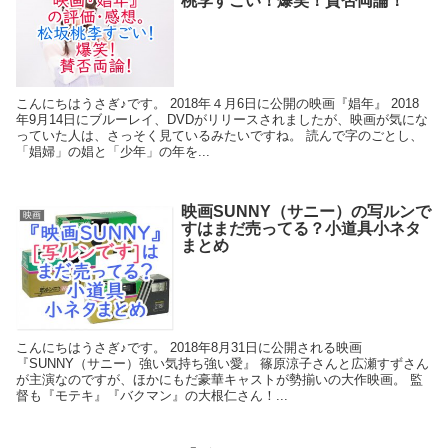
桃李すごい！爆笑！賛否両論！
こんにちはうさぎ♪です。 2018年４月6日に公開の映画『娼年』 2018
年9月14日にブルーレイ、DVDがリリースされましたが、映画が気にな
っていた人は、さっそく見ているみたいですね。 読んで字のごとし、
「娼婦」の娼と「少年」の年を...
映画SUNNY（サニー）の写ルンで
映画
すはまだ売ってる？小道具小ネタ
まとめ
こんにちはうさぎ♪です。 2018年8月31日に公開される映画
『SUNNY（サニー）強い気持ち強い愛』 篠原涼子さんと広瀬すずさん
が主演なのですが、ほかにもだ豪華キャストが勢揃いの大作映画。 監
督も『モテキ』『バクマン』の大根仁さん！...