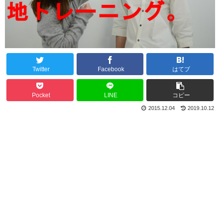
Twitter
Facebook
はてブ
Pocket
LINE
コピー
2015.12.04
2019.10.12