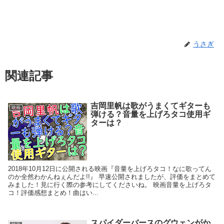
うさぎ
関連記事
吉岡里帆は歌がうまくてギターも
映画
弾ける？音量を上げろタコ使用ギ
ターは？
2018年10月12日に公開される映画『音量を上げろタコ！なに歌ってん
のか全然わかんねぇんだよ!!』 早速公開されましたが、評価をまとめて
みました！見に行く際の参考にしてくださいね。 映画音量を上げろタ
コ！評価感想まとめ！曲はい...
スパイダーバースのグウェンがか