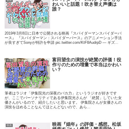
映画
わいいと話題！吹き替え声優は
誰？
2019年3月8日に日本で公開される映画『スパイダーマンスパイダーバ
ース』 『スパイダーマン：スパイダーバース』のアニメーション手法
が良すぎてSonyが特許を申請 pic.twitter.com/KtF8AudrpD — ギズ...
富田望生の演技が絶賛の評価！役
映画
作りのための増量で本当はかわい
い？
筆者はラジオ「伊集院光の深夜のバカ力」というラジオが好きです
が、ここでパーソナリティである伊集院光さんが 「絶賛」していた女
優さんがいるので、紹介したいと思います。 伊集院さんが女優さんの
演技をほめることなんてほとんどないので、あら...
映画『娼年』の評価・感想。松坂
映画