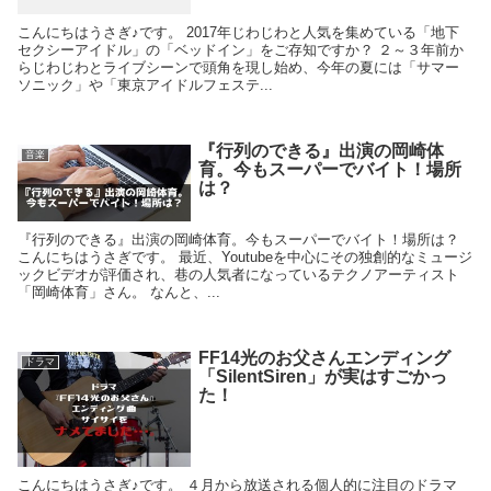
こんにちはうさぎ♪です。 2017年じわじわと人気を集めている「地下
セクシーアイドル」の「ベッドイン」をご存知ですか？ ２～３年前か
らじわじわとライブシーンで頭角を現し始め、今年の夏には「サマー
ソニック」や「東京アイドルフェステ...
『行列のできる』出演の岡崎体
音楽
育。今もスーパーでバイト！場所
は？
『行列のできる』出演の岡崎体育。今もスーパーでバイト！場所は？
こんにちはうさぎです。 最近、Youtubeを中心にその独創的なミュージ
ックビデオが評価され、巷の人気者になっているテクノアーティスト
「岡崎体育」さん。 なんと、...
FF14光のお父さんエンディング
ドラマ
「SilentSiren」が実はすごかっ
た！
こんにちはうさぎ♪です。 ４月から放送される個人的に注目のドラマ