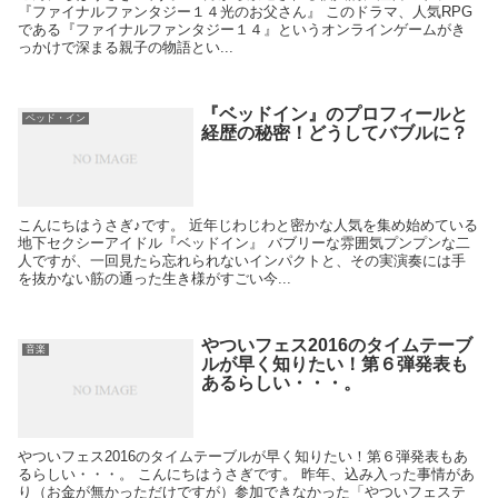
『ファイナルファンタジー１４光のお父さん』 このドラマ、人気RPG
である『ファイナルファンタジー１４』というオンラインゲームがき
っかけで深まる親子の物語とい...
『ベッドイン』のプロフィールと
ベッド・イン
経歴の秘密！どうしてバブルに？
こんにちはうさぎ♪です。 近年じわじわと密かな人気を集め始めている
地下セクシーアイドル『ベッドイン』 バブリーな雰囲気プンプンな二
人ですが、一回見たら忘れられないインパクトと、その実演奏には手
を抜かない筋の通った生き様がすごい今...
やついフェス2016のタイムテーブ
音楽
ルが早く知りたい！第６弾発表も
あるらしい・・・。
やついフェス2016のタイムテーブルが早く知りたい！第６弾発表もあ
るらしい・・・。 こんにちはうさぎです。 昨年、込み入った事情があ
り（お金が無かっただけですが）参加できなかった「やついフェステ