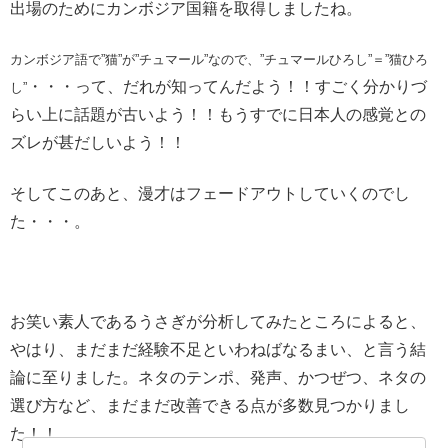
出場のためにカンボジア国籍を取得しましたね。
カンボジア語で”猫”が”チュマール”なので、”チュマールひろし”＝”猫ひろ
・・・
って、だれが知ってんだよう！！すごく分かりづ
し”
らい上に話題が古いよう！！もうすでに日本人の感覚との
ズレが甚だしいよう！！
そしてこのあと、漫才はフェードアウトしていくのでし
た・・・。
お笑い素人であるうさぎが分析してみたところによると、
やはり、まだまだ経験不足といわねばなるまい、と言う結
論に至りました。ネタのテンポ、発声、かつぜつ、ネタの
選び方など、まだまだ改善できる点が多数見つかりまし
た！！