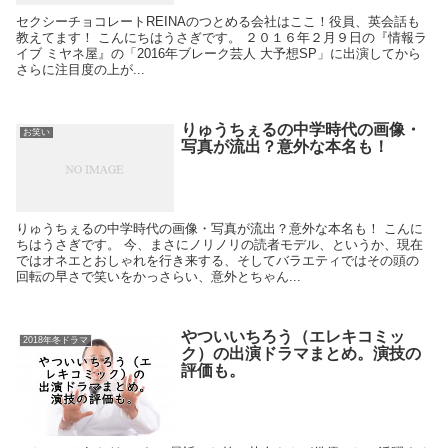
セクシーチョコレートREINAのつとめる会社はここ！役員、英会話も
教えてます！ こんにちはうさぎです。 ２０１６年２月９日の『情報ラ
イブ ミヤネ屋』の「2016年ブレーク芸人 大予想SP」に出演してから
さらに注目度の上が...
りゅうちぇるの中学時代の画像・
お笑い
写真が流出？意外な本名も！
りゅうちぇるの中学時代の画像・写真が流出？意外な本名も！ こんに
ちはうさぎです。 今、まさにノリノリの読者モデル、というか、現在
ではオネエとおしゃれを行き来する、そしてバラエティではその頭の
回転の早さで笑いをかっさらい、意外とちゃん...
やついいちろう（エレキコミッ
2018年冬ドラマ
ク）の出演ドラマまとめ。演技の
評価も。