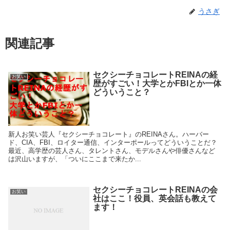
うさぎ
関連記事
セクシーチョコレートREINAの経
お笑い
歴がすごい！大学とかFBIとか一体
どういうこと？
新人お笑い芸人『セクシーチョコレート』のREINAさん。ハーバー
ド、CIA、FBI、ロイター通信、インターポールってどういうことだ？
最近、高学歴の芸人さん、タレントさん、モデルさんや俳優さんなど
は沢山いますが、「ついにここまで来たか...
セクシーチョコレートREINAの会
お笑い
社はここ！役員、英会話も教えて
ます！