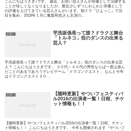
こんにちはうさぎ♪です。 最近、お笑い芸人さんが俳優として活躍する
ことが珍しくなくなりましたが、最近少しずつじわじわと俳優として
の評価を上げてきている芸人さんがいます。朝ドラ『ひよっこ』で注
目を集め、2018年１月に亀梨和也さん主演の...
芋洗坂係長って誰？ドラクエ舞台
お笑い
「トルネコ」役のダンスの出来る
芸人？
芋洗坂係長って誰？ドラクエ舞台「トルネコ」役のダンスの出来る芸
人？ こんにちはうさぎです。 ３０代～４０代の男性ならば一度は遊ん
だことのあるであろうテレビゲーム「ドラゴンクエスト」 なんと今年
はドラゴンクエスト３０...
【随時更新】やついフェスティバ
お笑い
ル2016の出演者一覧！日程、チケ
ット情報も！！
【随時更新】やついフェスティバル2016の出演者一覧！日程、チケッ
ト情報も！！ こんにちはうさぎです。 今年も開催されます『やついフ