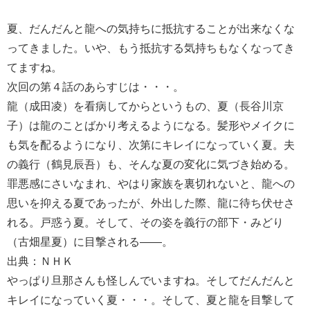
夏、だんだんと龍への気持ちに抵抗することが出来なくな
ってきました。いや、もう抵抗する気持ちも‎なくなってき
てますね。
次回の第４話のあらすじは・・・。
龍（成田凌）を看病してからというもの、夏（長谷川京
子）は龍のことばかり考えるようになる。髪形やメイクに
も気を配るようになり、次第にキレイになっていく夏。夫
の義行（鶴見辰吾）も、そんな夏の変化に気づき始める。
罪悪感にさいなまれ、やはり家族を裏切れないと、龍への
思いを抑える夏であったが、外出した際、龍に待ち伏せさ
れる。戸惑う夏。そして、その姿を義行の部下・みどり
（古畑星夏）に目撃される――。
出典：ＮＨＫ
やっぱり旦那さんも怪しんでいますね。そしてだんだんと
キレイになっていく夏・・・。そして、夏と龍を目撃して