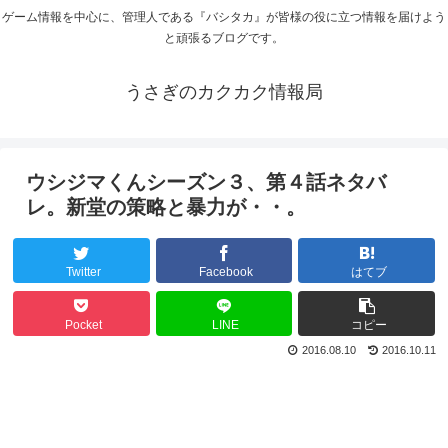
ゲーム情報を中心に、管理人である『バシタカ』が皆様の役に立つ情報を届けよう
と頑張るブログです。
うさぎのカクカク情報局
ウシジマくんシーズン３、第４話ネタバ
レ。新堂の策略と暴力が・・。
Twitter
Facebook
はてブ
Pocket
LINE
コピー
2016.08.10
2016.10.11