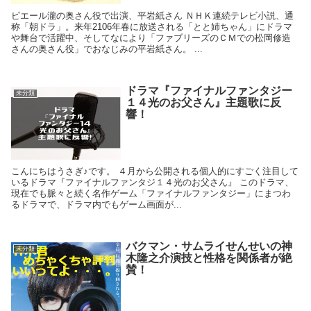
ピエール瀧の奥さん役で出演、平岩紙さん ＮＨＫ連続テレビ小説、通
称「朝ドラ」。来年2106年春に放送される「とと姉ちゃん」にドラマ
や舞台で活躍中、そしてなにより「ファブリーズのＣＭでの松岡修造
さんの奥さん役」でおなじみの平岩紙さん。 ...
ドラマ『ファイナルファンタジー
未分類
１４光のお父さん』主題歌に反
響！
こんにちはうさぎ♪です。 ４月から公開される個人的にすごく注目して
いるドラマ『ファイナルファンタジ１４光のお父さん』 このドラマ、
現在でも脈々と続く名作ゲーム「ファイナルファンタジー」にまつわ
るドラマで、ドラマ内でもゲーム画面が...
バクマン・サムライせんせいの神
未分類
木隆之介演技と性格を関係者が絶
賛！