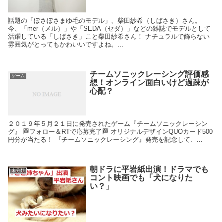
話題の「ぼさぼさまゆ毛のモデル」、柴田紗希（しばさき）さん。
今、「mer（メル）」や「SEDA（セダ）」などの雑誌でモデルとして
活躍している「しばさき」こと柴田紗希さん！ ナチュラルで飾らない
雰囲気がとってもかわいいですよね。...
チームソニックレーシング評価感
ゲーム
想！オンライン面白いけど過疎が
心配？
２０１９年５月２１日に発売されたゲーム『チームソニックレーシン
グ』 🏁フォロー＆RTで応募完了🏁 オリジナルデザインQUOカード500
円分が当たる！ 『チームソニックレーシング』発売を記念して、...
朝ドラに平岩紙出演！ドラマでも
未分類
コント映画でも「犬になりた
い？」