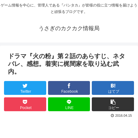
ゲーム情報を中心に、管理人である『バシタカ』が皆様の役に立つ情報を届けよう
と頑張るブログです。
うさぎのカクカク情報局
ドラマ『火の粉』第２話のあらすじ、ネタ
バレ、感想。着実に梶間家を取り込む武
内。
Twitter
Facebook
はてブ
Pocket
LINE
コピー
2016.04.15