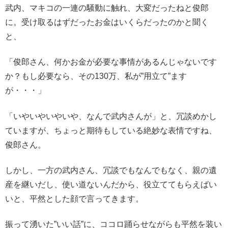
武内、マキコの一連の騒動に触れ、大変だったねと俊郎
に。受け取るはずだったお金はいくらだったのかと聞く
と、
「俊郎さん、何かお金が必要な事情があるんじゃないです
か？もし必要なら、その130万、私が”用立て”ます
が・・・」
「いやいやいやいや、なんで武内さんが」と、冗談めかし
ていますが、ちょっと期待もしている絶妙な表情ですね、
俊郎さん。
しかし、一方の武内さん、冗談でもなんでもなく、親の遺
産を継いだし、使い道ないんだから、役立ててもらえばい
いと、平然とした顔で言ってきます。
振って湧いた”いい話”に、ココロ踊らせながらも平然を装い