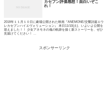
カセブン評価感想！面白いぞこ
れ！
2018年１１月１０日に劇場公開された映画『ANEMONE/交響詩篇エウ
レカセブンハイエヴォリューション』 本日11/10(土)、いよいよ公開を
迎えました！！ 少女アネモネの魂の軌跡を描く新ストーリーを、ぜひ
見届けてください！ ...
スポンサーリンク