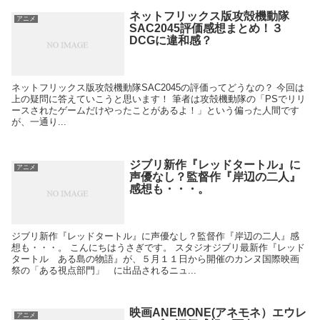
ネットフリックス版攻殻機動隊
アニメ
SAC2045評価感想まとめ！３
DCGに違和感？
ネットフリックス版攻殻機動隊SAC2045の評価ってどうなの？ 今回は
上の疑問に答えていこうと思います！ 筆者は攻殻機動隊の「PSでリリ
ースされたゲームだけやったことがあるよ！」という偏った人間です
が、一通り...
ジブリ新作『レッドタートル』に
アニメ
声優なし？監督作『岸辺の二人』
感想も・・・。
ジブリ新作『レッドタートル』に声優なし？監督作『岸辺の二人』感
想も・・・。 こんにちはうさぎです。 スタジオジブリ最新作『レッド
タートル ある島の物語』が、５月１１日から開催のカンヌ国際映画
祭の「ある視点部門」 に出品されるニュ...
映画ANEMONE(アネモネ）エウレ
アニメ