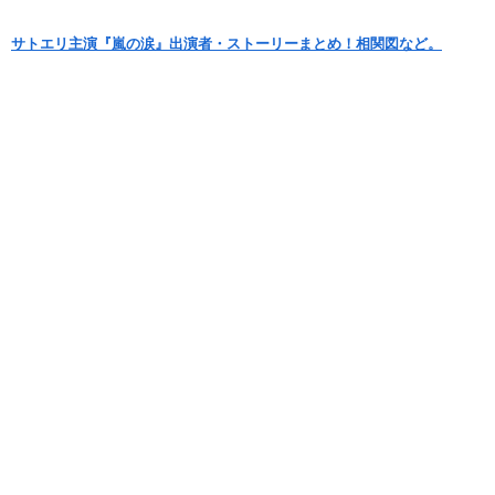
サトエリ主演『嵐の涙』出演者・ストーリーまとめ！相関図など。