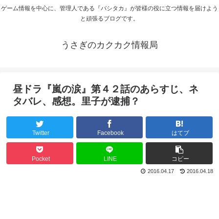
ゲーム情報を中心に、管理人である『バシタカ』が皆様の役に立つ情報を届けよう
と頑張るブログです。
うさぎのカクカク情報局
昼ドラ『嵐の涙』第４２話のあらすじ、ネ
タバレ、感想。里子が逮捕？
Twitter
Facebook
はてブ
Pocket
LINE
コピー
2016.04.17
2016.04.18