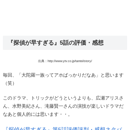
『探偵が早すぎる』5話の評価・感想
出典：http://www.ytv.co.jp/tantei/story/
毎回、「大陀羅一族ってアホばっかりだなあ」と思います
（笑）
このドラマ、トリックがどうというよりも、広瀬アリスさ
ん、水野美紀さん、滝藤賢一さんの演技が楽しいドラマだ
なあと個人的には思います・・。
『探偵が早すぎる』第5話評価評判・感想ネタバ