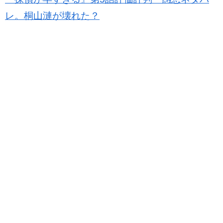
レ。桐山漣が壊れた？