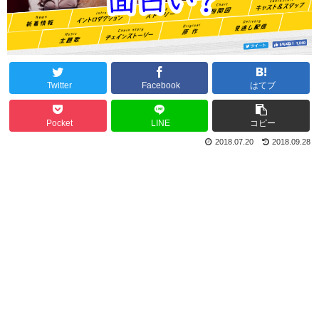
Twitter
Facebook
はてブ
Pocket
LINE
コピー
2018.07.20
2018.09.28