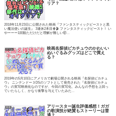
リア？
2018年11月23日に公開された映画『ファンタスティックビーストと黒
い魔法使いの誕生』 3連休2本目🍿🎬 ファンタスティックビースト！ い
やーーー1回観ただけだと理解が難しい🤯...
映画名探偵ピカチュウのかわいい
ゲーム
ぬいぐるみグッズはどこで買え
る？
2019年の5月10日にアメリカで劇場公開される映画『名探偵ピカチュ
ウ』 ニンテンドー３DSのソフトとして発売された『名探偵ピカチュ
ウ』の実写映画化なのですが、今回の実写化、みんなの予想を上回っ
ていたらしく、かなり衝撃を与えていたみた...
アリースター誕生評価感想！ガガ
映画
の歌演技が絶賛もストーリーは普
通？