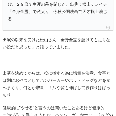
け、２９歳で生涯の幕を閉じた。出典：松山ケンイチ
「全身全霊」で激太り 今秋公開映画で天才棋士演じ
る
出演の以来を受けた松山さん
「全身全霊を懸けても足りな
い役だと思った」
と語っていました。
出演を決めてからは、役に徹する為に
増量を決意、食事と
は別におやつとしてハンバーガーやホットドッグ
などを食
べまくり、何とか増量！！爪や髪も伸ばして役作りはばっ
ちり！
健康的に”やせる”と言うのは聞いたことあるけど健康的
に”太る”って難しそうだな。ハンバーガーやホットドッグの