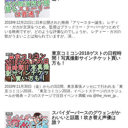
2018年12月21日に日本公開された映画『アリースター誕生』 レディ
ー・ガガが主演をつとめ、監督はブラッドリー・クーパーがつとめて
いる映画ですが、どのような評価なのでしょうか。 レディー・ガガの
歌がうまいことは知られていますが、演...
東京コミコン2018ゲストの日程時
映画
間！写真撮影サインチケット買い
方も！
2018年11月30日（金）からの3日間、東京幕張メッセにて行われる「東
京コミコン2018」 「東京コミコン2018」イベントステージのスケジュ
ールが発表 ─ 2つのステージで注目イベント満載 via @the_river_jp...
スパイダーバースのグウェンがか
映画
わいいと話題！吹き替え声優は
誰？