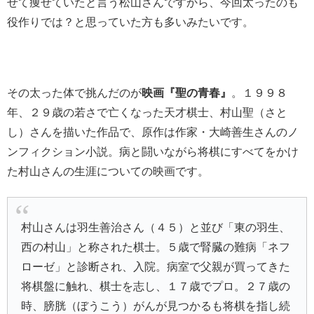
せて痩せていたと言う松山さんですから、
今回太ったのも
役作りでは？と思っていた方も多いみたいです。
その太った体で挑んだのが
映画『聖の青春』
。１９９８
年、
２９歳の若さで亡くなった天才棋士、村山聖（さと
し）さんを描いた作品
で、原作は作家・大崎善生さんのノ
ンフィクション小説。病と闘いながら将棋にすべてをかけ
た村山さんの生涯についての映画です。
村山さんは羽生善治さん（４５）と並び「東の羽生、
西の村山」と称された棋士。５歳で腎臓の難病「ネフ
ローゼ」と診断され、入院。病室で父親が買ってきた
将棋盤に触れ、棋士を志し、１７歳でプロ。２７歳の
時、膀胱（ぼうこう）がんが見つかるも将棋を指し続