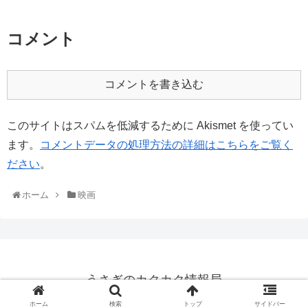
コメント
コメントを書き込む
このサイトはスパムを低減するために Akismet を使ってい
ます。
コメントデータの処理方法の詳細はこちらをご覧く
ださい
。
ホーム
映画
うさぎのカクカク情報局
© 2015 うさぎのカクカク情報局.
ホーム
検索
トップ
サイドバー