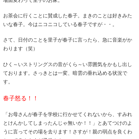
場面変わって里子のお家。
お茶会に行くことに賛成した春子。まきのことは好きみた
いな春子。今はニコニコしている春子ですが・・。
さて、
日付のことを里子が春子に言ったら、急に音楽がか
わります（笑）
ひく～いストリングスの音がくら～い雰囲気をかもし出し
ております。さっきとは一変、暗雲の垂れ込める状況で
す。
春子怒る！！
「お母さんが春子を学校に行かせてくれないから、すみれ
とけんかしてしまったんじゃ無いか！！」
とあてつけのよ
うに言ってその場を去ります！さすが！
親の弱点を良くわ