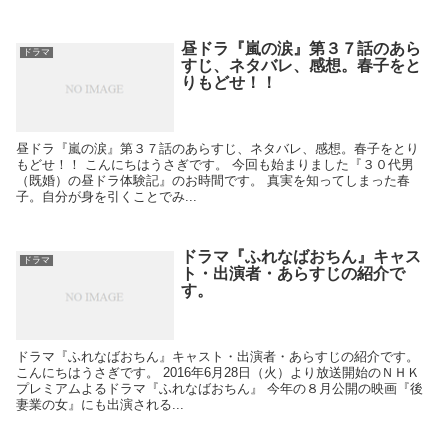
昼ドラ『嵐の涙』第３７話のあら
ドラマ
すじ、ネタバレ、感想。春子をと
りもどせ！！
昼ドラ『嵐の涙』第３７話のあらすじ、ネタバレ、感想。春子をとり
もどせ！！ こんにちはうさぎです。 今回も始まりました『３０代男
（既婚）の昼ドラ体験記』のお時間です。 真実を知ってしまった春
子。自分が身を引くことでみ...
ドラマ『ふれなばおちん』キャス
ドラマ
ト・出演者・あらすじの紹介で
す。
ドラマ『ふれなばおちん』キャスト・出演者・あらすじの紹介です。
こんにちはうさぎです。 2016年6月28日（火）より放送開始のＮＨＫ
プレミアムよるドラマ『ふれなばおちん』 今年の８月公開の映画『後
妻業の女』にも出演される...