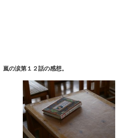
嵐の涙第１２話の感想。