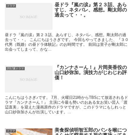
昼ドラ『嵐の涙』第２３話、あら
ドラマ
すじ、ネタバレ、感想。剛太郎の
過去って・・。
昼ドラ『嵐の涙』第２３話、あらすじ、ネタバレ、感想。剛太郎の過
去って・・。 こんにちはうさぎです。 今回もやってきました、『３０
代男（既婚）の昼ドラ体験記』のお時間です。 前回は里子が剛太郎に
出会ってしまって、かな...
『カンナさーん！』片岡美香役の
2017夏ドラマ
山口紗弥加。演技力がじわじわ評
価！
こんにちはうさぎ♪です。 7月、火曜日21時からTBSにて放送されるド
ラマ『カンナさーん！』 主演に今最も勢いのおある女お笑い芸人「渡
辺直美」を迎えた漫画原作のドラマですが、このドラマにもしれっと
山口紗弥加さんが出演しています。...
美食探偵明智五郎のパンを喉につ
ドラマ