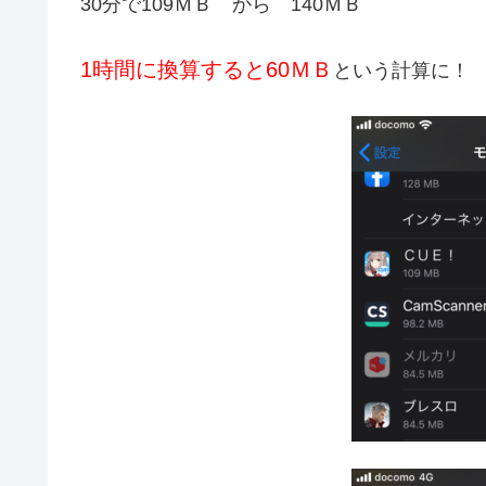
30分で109ＭＢ から 140ＭＢ
1時間に換算すると60ＭＢ
という計算に！