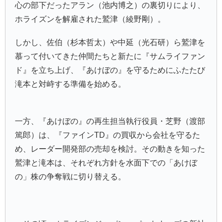
心の部下だったアラン（池内博之）の裏切りにより、
ホライズンを解雇された鷲津（綾野剛）。
しかし、佐伯（杉本哲太）や中延（光石研）ら鷲津を
慕って付いてきた仲間たちと新たに『サムライファン
ド』を立ち上げ、『あけぼの』を守るためにふたたび
滝本と対峙する準備を始める。
一方、『あけぼの』の再生担当執行役員・芝野（渡部
篤郎）は、『ファインTD』の買収から会社を守るた
め、レーダー開発部の売却を検討。その動きを知った
鷲津と滝本は、それぞれ方針を水面下での「あけぼ
の」株の争奪戦に切り替える。