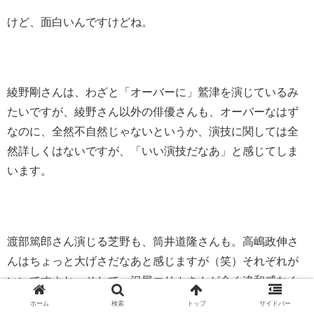
けど、面白いんですけどね。
綾野剛さんは、わざと「オーバーに」鷲津を演じているみ
たいですが、綾野さん以外の俳優さんも、オーバーなはず
なのに、全然不自然じゃないというか、演技に関しては全
然詳しくはないですが、「いい演技だなあ」と感じてしま
います。
渡部篤郎さん演じる芝野も、筒井道隆さんも。高嶋政伸さ
んはちょっと大げさだなあと感じますが（笑）それぞれが
いいですよね。そして、沢尻エリカさんが全く違和感なく
溶け込んでいるところもすごい！女優として役に入ると、
ホーム
検索
トップ
サイドバー