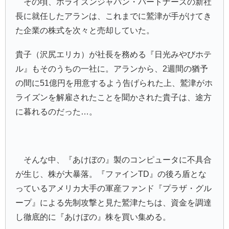
その頃、ホライズンジャパン・パートナーズの新社
長に就任したアランは、これまでに鷲津が手がけてき
た企業の株式を次々と売却していた。
貴子（沢尻エリカ）が社長を務める『日光みやびホテ
ル』もそのうちの一社に。アランから、2週間の猶予
の間に51億円を用意するよう告げられた上、鷲津がホ
ライズンを解雇されたことを聞かされた貴子は、途方
に暮れるのだった…。
そんな中、『あけぼの』製のコンピュータに不具合
が生じ、株が大暴落。『ファインTD』の後ろ盾とな
っているアメリカ大手の軍産ファンド『プラザ・グル
ープ』による先制攻撃と見た鷲津たちは、資金を調達
し徹底的に『あけぼの』株を買い集める。