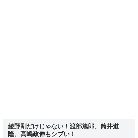
綾野剛だけじゃない！渡部篤郎、筒井道
隆、高嶋政伸もシブい！