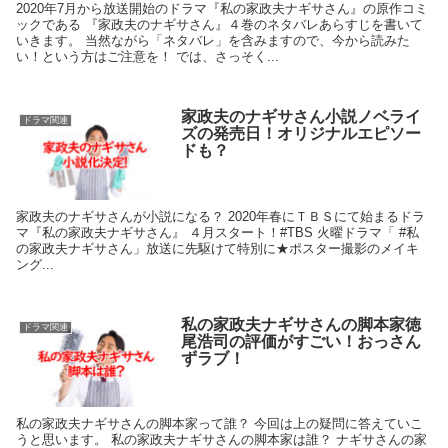
2020年7月から放送開始のドラマ『私の家政夫ナギサさん』の原作コミ
ックである 『家政夫のナギサさん』４巻のネタバレあらすじを書いて
いきます。 当然ながら「ネタバレ」を含みますので、今から読みた
い！という方はご注意を！ では、さっそく...
家政夫のナギサさん小説ノベライ
ドラマ関連
ズの発売日！オリジナルエピソー
ドも？
家政夫のナギサさんが小説になる？ 2020年春にＴＢＳにて始まるドラ
マ『私の家政夫ナギサさん』 ４月スタート！#TBS 火曜ドラマ「 #私
の家政夫ナギサさん」放送に先駆けて特別に★ポスター撮影のメイキ
ング...
私の家政夫ナギサさんの脚本家徳
ドラマ関連
尾浩司の評価がすごい！おっさん
ずラブ！
私の家政夫ナギサさんの脚本家って誰？ 今回は上の疑問に答えていこ
うと思います。 私の家政夫ナギサさんの脚本家は誰？ ナギサさんの家