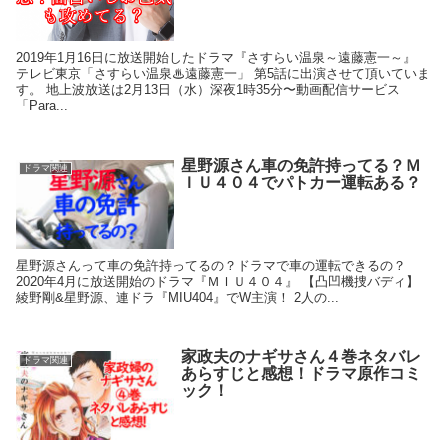
2019年1月16日に放送開始したドラマ『さすらい温泉～遠藤憲一～』
テレビ東京「さすらい温泉♨遠藤憲一」 第5話に出演させて頂いていま
す。 地上波放送は2月13日（水）深夜1時35分〜動画配信サービス
「Para...
星野源さん車の免許持ってる？Ｍ
ドラマ関連
ＩＵ４０４でパトカー運転ある？
星野源さんって車の免許持ってるの？ドラマで車の運転できるの？
2020年4月に放送開始のドラマ『ＭＩＵ４０４』 【凸凹機捜バディ】
綾野剛&星野源、連ドラ『MIU404』でW主演！ 2人の...
家政夫のナギサさん４巻ネタバレ
ドラマ関連
あらすじと感想！ドラマ原作コミ
ック！