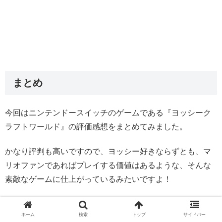
まとめ
今回はニンテンドースイッチのゲームである『ヨッシーク
ラフトワールド』の評価感想をまとめてみました。
かなり評判も高いですので、ヨッシー好きならずとも、マ
リオファンであればプレイする価値はあるような、そんな
素敵なゲームに仕上がっているみたいですよ！
筆者も動画を沢山見ましたが、工作の世界が実際に動いて
ホーム
検索
トップ
サイドバー
いるのが、すごくなんというか、癒しを通り越して感動し