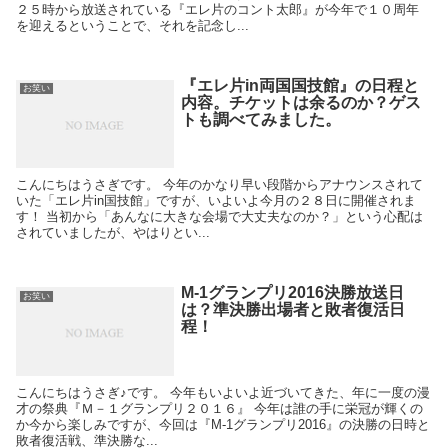
２５時から放送されている『エレ片のコント太郎』が今年で１０周年
を迎えるということで、それを記念し...
『エレ片in両国国技館』の日程と
お笑い
内容。チケットは余るのか？ゲス
トも調べてみました。
こんにちはうさぎです。 今年のかなり早い段階からアナウンスされて
いた「エレ片in国技館」ですが、いよいよ今月の２８日に開催されま
す！ 当初から「あんなに大きな会場で大丈夫なのか？」という心配は
されていましたが、やはりとい...
M-1グランプリ2016決勝放送日
お笑い
は？準決勝出場者と敗者復活日
程！
こんにちはうさぎ♪です。 今年もいよいよ近づいてきた、年に一度の漫
才の祭典『Ｍ－１グランプリ２０１６』 今年は誰の手に栄冠が輝くの
か今から楽しみですが、今回は『M-1グランプリ2016』の決勝の日時と
敗者復活戦、準決勝な...