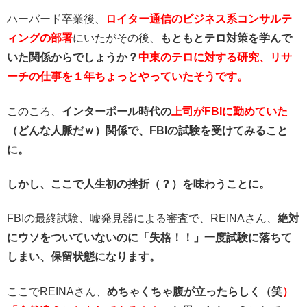
ハーバード卒業後、
ロイター通信のビジネス系コンサルテ
ィングの部署
にいたがその後、
もともとテロ対策を学んで
いた関係からでしょうか？
中東のテロに対する研究、リサ
ーチの仕事を１年ちょっとやっていたそうです。
このころ、
インターポール時代の
上司がFBIに勤めていた
（どんな人脈だｗ）関係で、FBIの試験を受けてみること
に。
しかし、ここで人生初の挫折（？）を味わうことに。
FBIの最終試験、嘘発見器による審査で、REINAさん、
絶対
にウソをついていないのに「失格！！」一度試験に落ちて
しまい、保留状態になります。
ここでREINAさん、
めちゃくちゃ腹が立ったらしく（笑
）