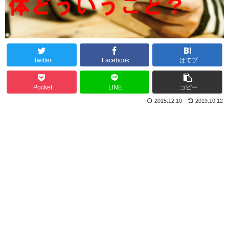
Twitter
Facebook
はてブ
Pocket
LINE
コピー
2015.12.10
2019.10.12