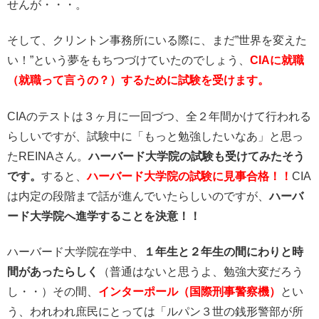
せんが・・・。
そして、クリントン事務所にいる際に、まだ”世界を変えた
い！”という夢をもちつづけていたのでしょう、
CIAに就職
（就職って言うの？）するために試験を受けます。
CIAのテストは３ヶ月に一回づつ、全２年間かけて行われる
らしいですが、試験中に「もっと勉強したいなあ」と思っ
たREINAさん。
ハーバード大学院の試験も受けてみたそう
です。
すると、
ハーバード大学院の試験に見事合格！！
CIA
は内定の段階まで話が進んでいたらしいのですが、
ハーバ
ード大学院へ進学することを決意！！
ハーバード大学院在学中、
１年生と２年生の間にわりと時
間があったらしく
（普通はないと思うよ、勉強大変だろう
し・・）その間、
インターポール（国際刑事警察機）
とい
う、われわれ庶民にとっては「ルパン３世の銭形警部が所