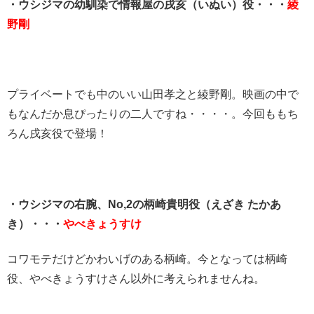
・ウシジマの幼馴染で情報屋の戌亥（いぬい）役・・・
綾
野剛
プライベートでも中のいい山田孝之と綾野剛。映画の中で
もなんだか息ぴったりの二人ですね・・・・。今回ももち
ろん戌亥役で登場！
・ウシジマの右腕、No,2の柄崎貴明役（えざき たかあ
き）・・・
やべきょうすけ
コワモテだけどかわいげのある柄崎。今となっては柄崎
役、やべきょうすけさん以外に考えられませんね。