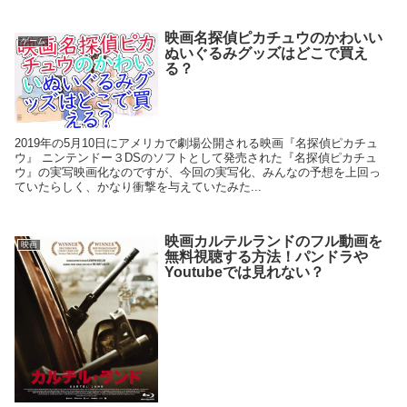
映画名探偵ピカチュウのかわいい
ゲーム
ぬいぐるみグッズはどこで買え
る？
2019年の5月10日にアメリカで劇場公開される映画『名探偵ピカチュ
ウ』 ニンテンドー３DSのソフトとして発売された『名探偵ピカチュ
ウ』の実写映画化なのですが、今回の実写化、みんなの予想を上回っ
ていたらしく、かなり衝撃を与えていたみた...
映画カルテルランドのフル動画を
映画
無料視聴する方法！パンドラや
Youtubeでは見れない？