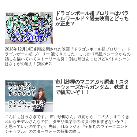
ドラゴンボール超ブロリーはパラ
映画
レルワールド？過去映画とどっち
が正史？
2018年12月14日劇場公開された映画『ドラゴンボール超ブロリー』 ド
ラゴンボール超 ブロリー 観てきました！しっかり惑星ベジータからの
話しを描いていてストーリーも良く(雑な所はあったけど)バトルシーン
はさすがの迫力！(謎のBG...
市川紗椰のマニアぶり調査！スタ
女性タレント
ーウォーズからガンダム、鉄道ま
で幅広いぞ！！
こんにちはうさぎです。 市川紗椰さん。以前から「この人、すごくき
れいなモデルさんなのに、タモリ倶楽部の出演回数多すぎないか？」
と思っていたのですが、先日、TBSラジオ『宇多丸のウィークエンド
シャッフル』のスターウォーズ特集の際...