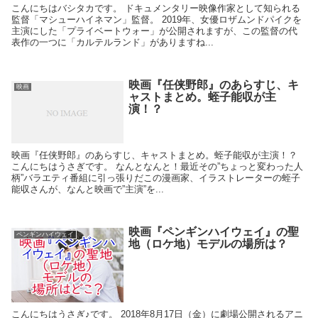
こんにちはバシタカです。 ドキュメンタリー映像作家として知られる
監督「マシューハイネマン」監督。 2019年、女優ロザムンドパイクを
主演にした「プライベートウォー」が公開されますが、この監督の代
表作の一つに「カルテルランド」がありますね...
映画『任侠野郎』のあらすじ、キ
映画
ャストまとめ。蛭子能収が主
演！？
映画『任侠野郎』のあらすじ、キャストまとめ。蛭子能収が主演！？
こんにちはうさぎです。 なんとなんと！最近その”ちょっと変わった人
柄”バラエティ番組に引っ張りだこの漫画家、イラストレーターの蛭子
能収さんが、なんと映画で”主演”を...
映画『ペンギンハイウェイ』の聖
ペンギンハイウェイ
地（ロケ地）モデルの場所は？
こんにちはうさぎ♪です。 2018年8月17日（金）に劇場公開されるアニ