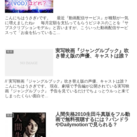
こんにちはうさぎ♪です。 最近『動画配信サービス』が種類が一気
に増えましたね♪ 毎月定額を支払ってもらうビジネスのことを『サ
ブスクリプションモデル』と言いますが、こういった動画配信サービ
スって「お金を払っているこ...
実写映画『ジャングルブック』吹
映画
き替え版の声優、キャストは誰？
// 実写映画『ジャングルブック』吹き替え版の声優、キャストは誰？
こんにちはうさぎです。 現在、劇場で予告編が公開されている実写映
画『ジャングルブック』 予告を見ているだけでちょっとウルっと来て
しまったくらい面白そ...
人間失格2010生田斗真版をフル動
映画
画で無料視聴するには？パンドラ
やDailymotionで見られる？