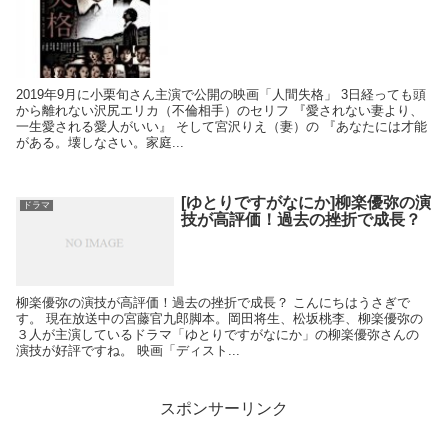
2019年9月に小栗旬さん主演で公開の映画「人間失格」 3日経っても頭
から離れない沢尻エリカ（不倫相手）のセリフ 『愛されない妻より、
一生愛される愛人がいい』 そして宮沢りえ（妻）の 『あなたには才能
がある。壊しなさい。家庭...
[ゆとりですがなにか]柳楽優弥の演
ドラマ
技が高評価！過去の挫折で成長？
柳楽優弥の演技が高評価！過去の挫折で成長？ こんにちはうさぎで
す。 現在放送中の宮藤官九郎脚本。岡田将生、松坂桃李、柳楽優弥の
３人が主演しているドラマ「ゆとりですがなにか」の柳楽優弥さんの
演技が好評ですね。 映画「ディスト...
スポンサーリンク