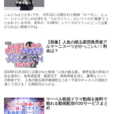
こんにちはうさぎ♪です。 6月1日に公開された映画『ローガン』 ヒュ
ー・ジャックマンが出演する「ウルヴァリン」のシリーズの”最後”とう
たわれている今作。長年の「X-MEN」シリーズのファンにとっては避
けられない映画ですね。 ...
【画像】人魚の眠る家西島秀俊ア
映画
ルマーニスーツがかっこいい！料
金は？
2018年11月16日に公開された映画『人魚の眠る家』 東野圭吾の同名小
説を原作に、堤幸彦監督、篠原涼子、西島秀俊主演と、豪華なメンツ
の映画です。 人魚の眠る家評価感想まとめ！子役やキャストの演技が
凄くて泣ける！ 公開初日からかな...
マーベル映画ドラマ動画を無料で
映画
観れる動画配信VODサービスまと
め