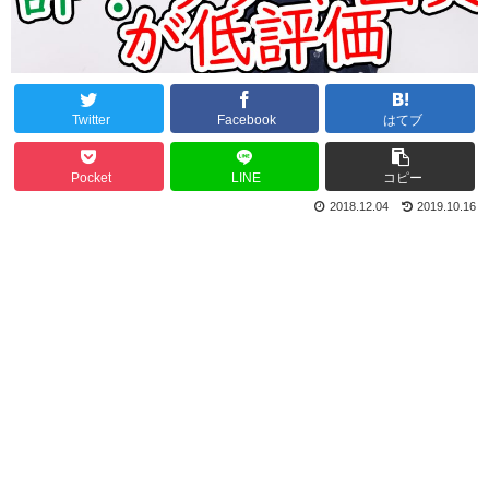
Twitter
Facebook
はてブ
Pocket
LINE
コピー
2018.12.04
2019.10.16