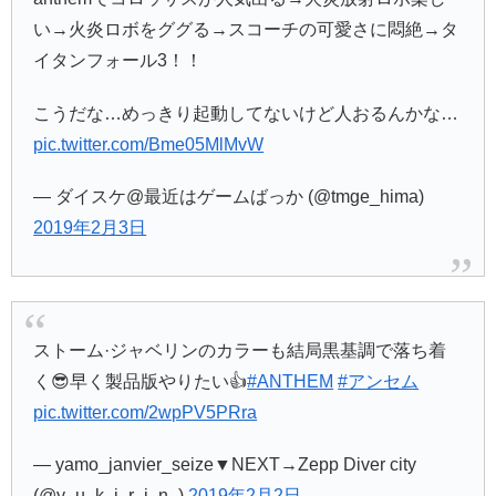
い→火炎ロボをググる→スコーチの可愛さに悶絶→タ
イタンフォール3！！
こうだな…めっきり起動してないけど人おるんかな…
pic.twitter.com/Bme05MlMvW
— ダイスケ@最近はゲームばっか (@tmge_hima)
2019年2月3日
ストーム·ジャベリンのカラーも結局黒基調で落ち着
く😎早く製品版やりたい👍
#ANTHEM
#アンセム
pic.twitter.com/2wpPV5PRra
— yamo_janvier_seize▼NEXT→Zepp Diver city
(@y_u_k_i_r_i_n_)
2019年2月2日