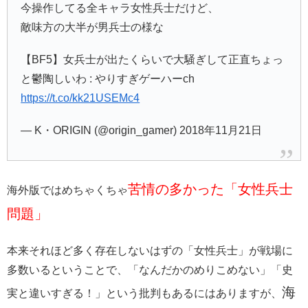
今操作してる全キャラ女性兵士だけど、
敵味方の大半が男兵士の様な
【BF5】女兵士が出たくらいで大騒ぎして正直ちょっ
と鬱陶しいわ : やりすぎゲーハーch
https://t.co/kk21USEMc4
— K・ORIGIN (@origin_gamer) 2018年11月21日
苦情の多かった「女性兵士
海外版ではめちゃくちゃ
問題」
本来それほど多く存在しないはずの「女性兵士」が戦場に
多数いるということで、「なんだかのめりこめない」「史
海
実と違いすぎる！」という批判もあるにはありますが、