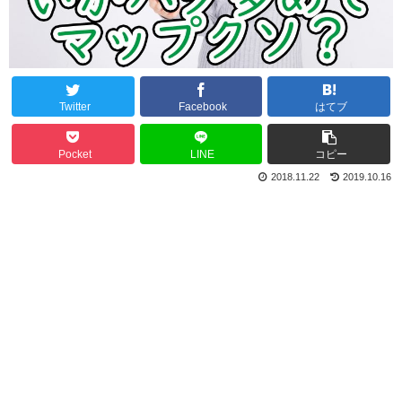
Twitter
Facebook
はてブ
Pocket
LINE
コピー
2018.11.22
2019.10.16