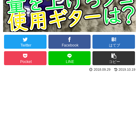
Twitter
Facebook
はてブ
Pocket
LINE
コピー
2018.09.29
2019.10.19