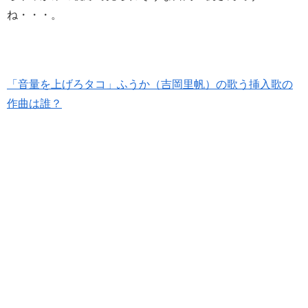
ね・・・。
「音量を上げろタコ」ふうか（吉岡里帆）の歌う挿入歌の
作曲は誰？