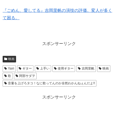
『ごめん、愛してる』吉岡里帆の演技の評価。変人が多く
て困る。
スポンサーリンク
映画
Yairi
ギター
上手い
使用ギター
吉岡里帆
映画
歌
阿部サダヲ
音量を上げろタコ！なに歌ってんのか全然わかんねぇんだよ!!
スポンサーリンク