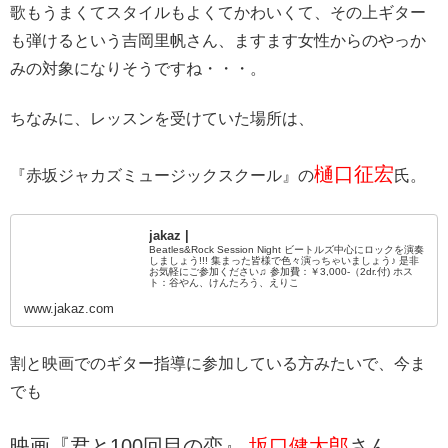
歌もうまくてスタイルもよくてかわいくて、その上ギター
も弾けるという吉岡里帆さん、ますます女性からのやっか
みの対象になりそうですね・・・。
ちなみに、レッスンを受けていた場所は、
樋口征宏
『赤坂ジャカズミュージックスクール』の
氏。
jakaz |
Beatles&Rock Session Night ビートルズ中心にロックを演奏
しましょう!!! 集まった皆様で色々演っちゃいましょう♪ 是非
お気軽にご参加ください♫ 参加費：￥3,000-（2dr.付) ホス
ト：谷やん、けんたろう、えりこ
www.jakaz.com
割と映画でのギター指導に参加している方みたいで、今ま
でも
映画『君と100回目の恋』
坂口健太郎
さん