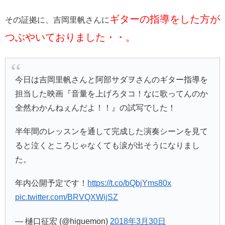
ギターの指導をした方が
その証拠に、吉岡里帆さんに
つぶやいておりました・・。
今日は吉岡里帆さんと阿部サダヲさんのギター指導を
担当した映画『音量を上げろタコ！なに歌ってんのか
全然わかんねぇんだよ！！』の試写でした！
半年間のレッスンを通して完成した演奏シーンを見て
ると泣くところじゃなくても涙が出そうになりまし
た。
年内公開予定です！
https://t.co/bQbjYms80x
pic.twitter.com/BRVQXWijSZ
— 樋口征宏 (@higuemon)
2018年3月30日