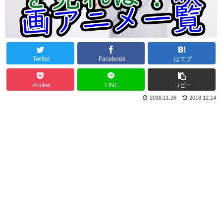
Twitter
Facebook
はてブ
Pocket
LINE
コピー
2018.11.26
2018.12.14