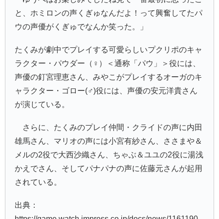
と、ホミロンの声くぎゅなんだよ！って興奮してたパ
ウの声優がくぎゅでなんか笑った。」
たくみが劇中でプレイする可愛らしいプクリポのキャ
ラクター・パウダー（♀）＜通称「パウ」＞役には、
声優の釘宮理恵さん、みやこがプレイするオーガのキ
ャラクター・ゴロー(♂)役には、声優の安元洋貴さん
が演じている。
さらに、たくみのプレイ仲間・クライドの声に内田
雄馬さん、マリオの声には小宮有紗さん、ささまや＆
メルの2役で大西沙織さん、ちゃぶ＆ユユの2役に湯浅
かえでさん、そしてパナパナの声に佐藤元さんが起用
されている。
出典：
https://game.watch.impress.co.jp/docs/news/1161190.