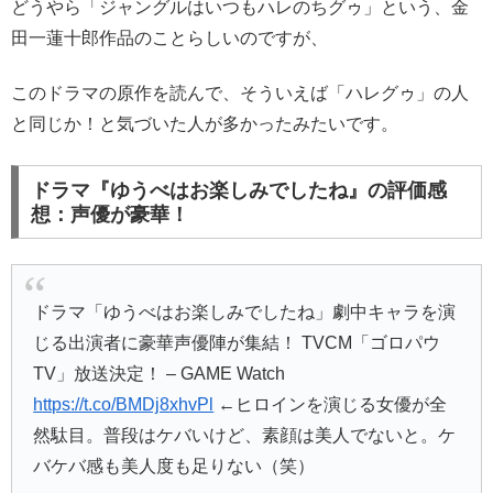
どうやら「ジャングルはいつもハレのちグゥ」という、金
田一蓮十郎作品のことらしいのですが、
このドラマの原作を読んで、そういえば「ハレグゥ」の人
と同じか！と気づいた人が多かったみたいです。
ドラマ『ゆうべはお楽しみでしたね』の評価感
想：声優が豪華！
ドラマ「ゆうべはお楽しみでしたね」劇中キャラを演
じる出演者に豪華声優陣が集結！ TVCM「ゴロパウ
TV」放送決定！ – GAME Watch
https://t.co/BMDj8xhvPl
←ヒロインを演じる女優が全
然駄目。普段はケバいけど、素顔は美人でないと。ケ
バケバ感も美人度も足りない（笑）