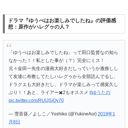
ドラマ『ゆうべはお楽しみでしたね』の評価感
想：原作がハレグゥの人？
「ゆうべはお楽しみでしたね」って田口監督なの知ら
なかった！！私とした事が（？）完全にミス！
元々金田一先生の漫画大好きだしっていうか激推しし
て友達に布教してたしハレグゥから全部読んでるし、
ドラクエも大好きだし、ドラマが楽しみって感覚久し
ぶり！！あと、ライアー✖️2もオススメ
#ゆうたの
pic.twitter.com/RUIJSiQy70
— 雪音葵／よしこ／Yoshiko (@YukineAoi)
2019年1
月8日