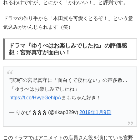
れるわけですが、とにかく「かわいい！」と評判です。
ドラマの作り手から「本田翼を可愛くとるぞ！」という意
気込みがかんじられます（笑）
ドラマ『ゆうべはお楽しみでしたね』の評価感
想：宮野真守が面白い！
“実写”の宮野真守に「面白くて寝れない」の声多数…
「ゆうべはお楽しみでしたね」
https://t.co/HvyeGehlpA
まもちゃん好き！
— りかぴ 🕺🕺🕺 (@rikap329v)
2019年1月9日
このドラマではアニメイトの店員さん役を演じている宮野