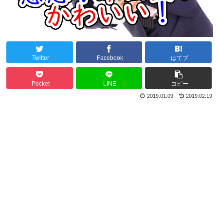
Twitter
Facebook
はてブ
Pocket
LINE
コピー
2019.01.09
2019.02.19