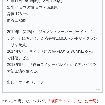
生年月日 1994年6月13日（24歳）
出生地 日本の旗 日本・徳島県
身長 176 cm
血液型 O型
2012年、第25回『ジュノン・スーパーボーイ・コン
テスト』において、総応募数13,816人の中からグラン
プリを受賞。
2014年6月、昼ドラ『碧の海〜LONG SUMMER〜』
で俳優デビュー。
2017年9月、『仮面ライダービルド』にてテレビドラ
マ初主演を務める。
出典：ウィキペディア
ついこの間まで、バリバリ
「仮面ライダー」だった犬飼
さ