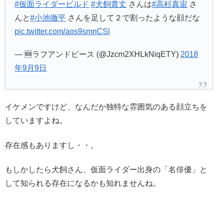
#仮面ライダービルド
#犬飼貴丈
さんは
#高杉真宙
さ
んと
#小池徹平
さんを足して２で割ったような顔だな
pic.twitter.com/aos9smnCSl
— 🆕ラフアンドピース (@Jzcm2XHLkNiqETY)
2018
年9月9日
イケメンですけど、なんだか独特な雰囲気のある顔立ちを
していますよね。
存在感もありますし・・。
もしかしたら犬飼さん、仮面ライダー出身の「名俳優」と
して知られる存在になるかも知れませんね。