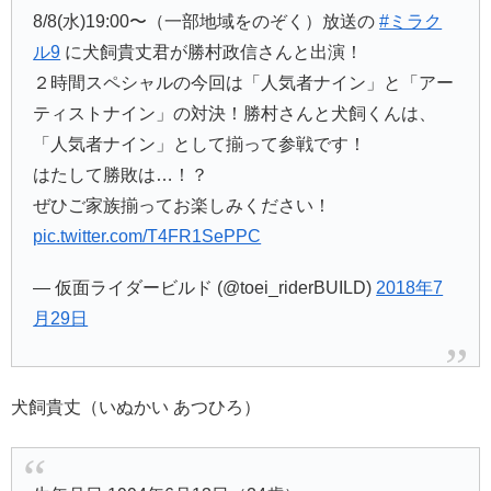
8/8(水)19:00〜（一部地域をのぞく）放送の
#ミラク
ル9
に犬飼貴丈君が勝村政信さんと出演！
２時間スペシャルの今回は「人気者ナイン」と「アー
ティストナイン」の対決！勝村さんと犬飼くんは、
「人気者ナイン」として揃って参戦です！
はたして勝敗は…！？
ぜひご家族揃ってお楽しみください！
pic.twitter.com/T4FR1SePPC
— 仮面ライダービルド (@toei_riderBUILD)
2018年7
月29日
犬飼貴丈（いぬかい あつひろ）