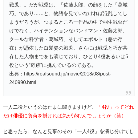
戦兎」。だが戦兎は、「佐藤太郎」の顔をした「葛城
巧」であり……と、物語を見ていなければ混乱してし
まうだろうが、つまるところ一作品の中で桐生戦兎だ
けでなく、ハイテンションなバンドマン・佐藤太郎、
クールな科学者・葛城巧、そしてエボルト（悪の存
在）が憑依した白髪姿の戦兎、さらには戦兎と巧が共
存した人物までをも演じており、ひとり4役あるいは5
役という“奇跡”に挑んでいるのである。
出典：https://realsound.jp/movie/2018/08/post-
240990.html
一人二役というのはたまに聞きますけど、
「4役」ってどれ
だけ俳優に負荷を掛ければ気が済むんでしょうか（笑）
と思ったら、なんと見事のその「一人4役」を演じ分けてし