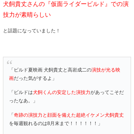
犬飼貴丈さんの『仮面ライダービルド』での演
技力が素晴らしい
と話題になっていました！
「ビルド夏映画 犬飼貴丈と高岩成二の
演技が光る映
画
だった気がするよ」
「ビルドは
犬飼くんの安定した演技力
があってこそだ
ったなあ。」
「
奇跡の演技力と顔面を備えた超絶イケメン犬飼貴丈
を毎週観れるのは8月末まで！！！！！！」