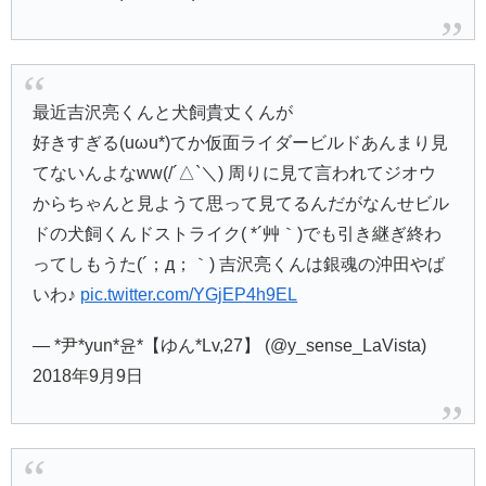
最近吉沢亮くんと犬飼貴丈くんが
好きすぎる(uωu*)てか仮面ライダービルドあんまり見
てないんよなww(/´△`＼) 周りに見て言われてジオウ
からちゃんと見ようて思って見てるんだがなんせビル
ドの犬飼くんドストライク( *´艸｀)でも引き継ぎ終わ
ってしもうた(´；д；｀) 吉沢亮くんは銀魂の沖田やば
いわ♪
pic.twitter.com/YGjEP4h9EL
— *尹*yun*윤*【ゆん*Lv,27】 (@y_sense_LaVista)
2018年9月9日