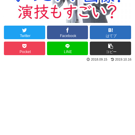
Twitter
Facebook
はてブ
Pocket
LINE
コピー
2018.09.15
2019.10.16