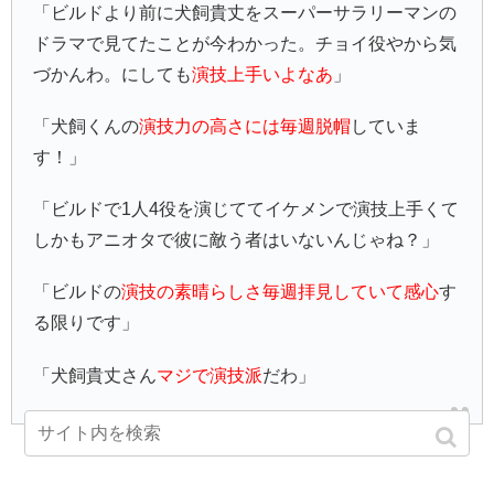
「ビルドより前に犬飼貴丈をスーパーサラリーマンの
ドラマで見てたことが今わかった。チョイ役やから気
づかんわ。にしても
演技上手いよなあ
」
「犬飼くんの
演技力の高さには毎週脱帽
していま
す！」
「ビルドで1人4役を演じててイケメンで演技上手くて
しかもアニオタで彼に敵う者はいないんじゃね？」
「ビルドの
演技の素晴らしさ毎週拝見していて感心
す
る限りです」
「犬飼貴丈さん
マジで演技派
だわ」