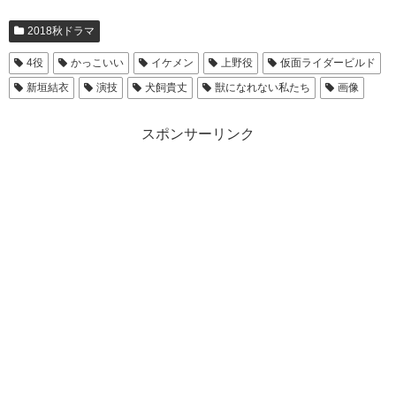
2018秋ドラマ
4役
かっこいい
イケメン
上野役
仮面ライダービルド
新垣結衣
演技
犬飼貴丈
獣になれない私たち
画像
スポンサーリンク