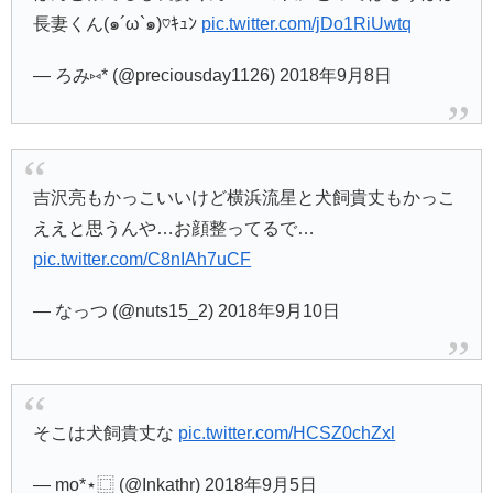
長妻くん(๑´ω`๑)♡ｷｭﾝ
pic.twitter.com/jDo1RiUwtq
— ろみ⑅* (@preciousday1126) 2018年9月8日
吉沢亮もかっこいいけど横浜流星と犬飼貴丈もかっこ
ええと思うんや…お顔整ってるで…
pic.twitter.com/C8nIAh7uCF
— なっつ (@nuts15_2) 2018年9月10日
そこは犬飼貴丈な
pic.twitter.com/HCSZ0chZxl
— mo*⋆⿴ (@Inkathr) 2018年9月5日