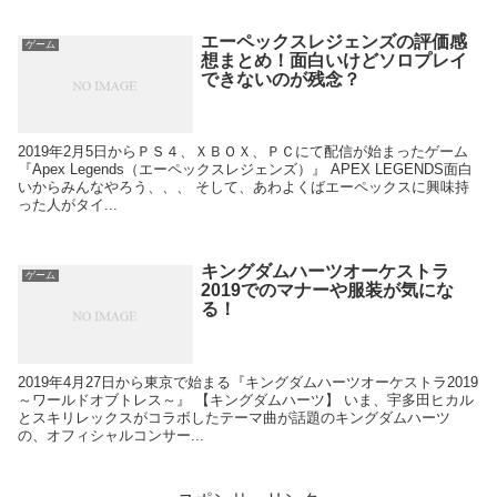
エーペックスレジェンズの評価感
ゲーム
想まとめ！面白いけどソロプレイ
できないのが残念？
2019年2月5日からＰＳ４、ＸＢＯＸ、ＰＣにて配信が始まったゲーム
『Apex Legends（エーペックスレジェンズ）』 APEX LEGENDS面白
いからみんなやろう、、、 そして、あわよくばエーペックスに興味持
った人がタイ...
キングダムハーツオーケストラ
ゲーム
2019でのマナーや服装が気にな
る！
2019年4月27日から東京で始まる『キングダムハーツオーケストラ2019
～ワールドオブトレス～』 【キングダムハーツ】 いま、宇多田ヒカル
とスキリレックスがコラボしたテーマ曲が話題のキングダムハーツ
の、オフィシャルコンサー...