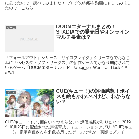
に思ったので、調べてみました！ ブログの内容を動画にもしてみまし
たので、こちら...
DOOMエターナルまとめ！
ゲーム
STADIAでの発売日やオンライン
マルチ要素は？
「フォールアウト」シリーズ「サイコブレイク」シリーズなでおなじ
みに「ベセスダ・ソフトワークス」の新作ゲームでかなり期待されて
いるゲーム『DOOMエターナル』 RT @pcg_de: Wer. Hat. Bock?!?!
&#x1f...
CUE(キュー！)の評価感想！ボイ
ゲーム
スも絵もかわいいけど、わからな
い？
CUE(キュー！)って面白い？つまらない？評価感想が知りたい！ 2019
年10月25日に配信された声優育成シミュレーションアプリ『CUE(キュ
ー！)』 豪華声優さんを多数起用したゲームですが、実際にプレイ...