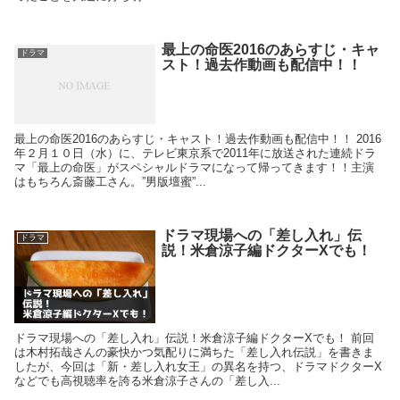
最上の命医2016のあらすじ・キャ
ドラマ
スト！過去作動画も配信中！！
最上の命医2016のあらすじ・キャスト！過去作動画も配信中！！ 2016
年２月１０日（水）に、テレビ東京系で2011年に放送された連続ドラ
マ「最上の命医」がスペシャルドラマになって帰ってきます！！主演
はもちろん斎藤工さん。”男版壇蜜”...
ドラマ現場への「差し入れ」伝
ドラマ
説！米倉涼子編ドクターXでも！
ドラマ現場への「差し入れ」伝説！米倉涼子編ドクターXでも！ 前回
は木村拓哉さんの豪快かつ気配りに満ちた「差し入れ伝説」を書きま
したが、今回は「新・差し入れ女王」の異名を持つ、ドラマドクターX
などでも高視聴率を誇る米倉涼子さんの「差し入...