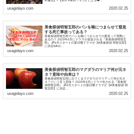
村倫也】×【原作 #東村アキコ】による❤️...
usagidayo.com
2020.02.25
美食探偵明智五郎のパンを喉につまらせて窒息
する死亡事故ってある？
美食探偵明智五郎でパンを喉につまらせての窒息って実際に
あるの？ 2020年4月にドラマが放送される『美食探偵明智五
郎』 🌈4月スタートの新日曜ドラマが【#美食探偵 明智五郎】
に決定&#x2...
usagidayo.com
2020.02.25
美食探偵明智五郎のマグダラのマリア何が元ネ
タ？意味や由来は？
美食探偵明智五郎に出てくるマグダラのマリアって何が元ネ
タ？どいう言う意味？ 2020年4月にドラマ化される『美食探
偵明智五郎』 🌈4月スタートの新日曜ドラマが【#美食探偵 明
智五郎】に決定...
usagidayo.com
2020.02.25