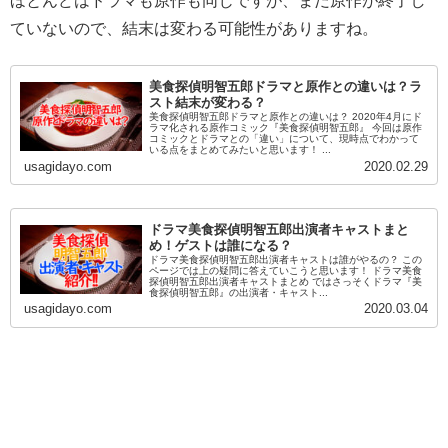
ほとんどはドラマも原作も同じですが、まだ原作が終了し
ていないので、結末は変わる可能性がありますね。
美食探偵明智五郎ドラマと原作との違いは？ラ
スト結末が変わる？
美食探偵明智五郎ドラマと原作との違いは？ 2020年4月にド
ラマ化される原作コミック『美食探偵明智五郎』 今回は原作
コミックとドラマとの「違い」について、現時点でわかって
いる点をまとめてみたいと思います！ ...
usagidayo.com
2020.02.29
ドラマ美食探偵明智五郎出演者キャストまと
め！ゲストは誰になる？
ドラマ美食探偵明智五郎出演者キャストは誰がやるの？ この
ページでは上の疑問に答えていこうと思います！ ドラマ美食
探偵明智五郎出演者キャストまとめ ではさっそくドラマ『美
食探偵明智五郎』の出演者・キャスト...
usagidayo.com
2020.03.04