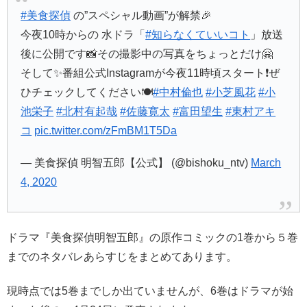
#美食探偵
の”スペシャル動画”が解禁🎉
今夜10時からの 水ドラ「
#知らなくていいコト
」放送
後に公開です📸その撮影中の写真をちょっとだけ🤗
そして✨番組公式Instagramが今夜11時頃スタート❗️ぜ
ひチェックしてください🍽
#中村倫也
#小芝風花
#小
池栄子
#北村有起哉
#佐藤寛太
#富田望生
#東村アキ
コ
pic.twitter.com/zFmBM1T5Da
— 美食探偵 明智五郎【公式】 (@bishoku_ntv)
March
4, 2020
ドラマ『美食探偵明智五郎』の原作コミックの1巻から５巻
までのネタバレあらすじをまとめてあります。
現時点では5巻までしか出ていませんが、6巻はドラマが始