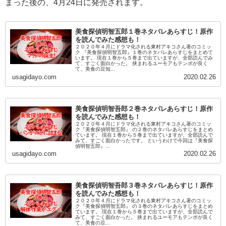
まった後の、4月24日に発売されます。
美食探偵明智五郎１巻ネタバレあらすじ！原作
を読んでみた感想も！
２０２０年４月にドラマ化される東村アキコさん著のコミッ
ク 『美食探偵明智五郎』１巻のネタバレあらすじをまとめて
います。 現在１巻から５巻まで出ていますが、全部読んでみ
て、すごく面白かった。 挟まれるユーモアもテンポが良く
て、美食の豆知...
usagidayo.com
2020.02.26
美食探偵明智吾郎２巻ネタバレあらすじ！原作
を読んでみた感想も！
２０２０年４月にドラマ化される東村アキコさん著のコミッ
ク『美食探偵明智五郎』 の２巻のネタバレあらすじをまとめ
ています。 現在１巻から５巻まで出ていますが、全部読んで
みて、すごく面白かったです。 というわけで今回は『美食探
偵明智五郎』...
usagidayo.com
2020.02.26
美食探偵明智吾郎３巻ネタバレあらすじ！原作
を読んでみた感想も！
２０２０年４月にドラマ化される東村アキコさん著のコミッ
ク『美食探偵明智五郎』 の３巻のネタバレあらすじをまとめ
ています。 現在１巻から５巻まで出ていますが、全部読んで
みて、すごく面白かった。 挟まれるユーモアもテンポが良く
て、美食の豆...