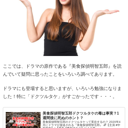
ここでは、ドラマの原作である『美食探偵明智五郎』を読
んでいて疑問に思ったことをいろいろ調べてあります。
ドラマにも登場すると思いますが、いろいろ勉強になりま
した！特に「ドクツルタケ」がすごかったです・・・。
美食探偵明智五郎ドクツルタケの毒は事実？1
週間後に死ぬのホント？
美食探偵明智五郎のドクツルタケって実在するの？ 2020年4
月にドラマが放送される『美食探偵明智五郎』 🌈【主演 #中