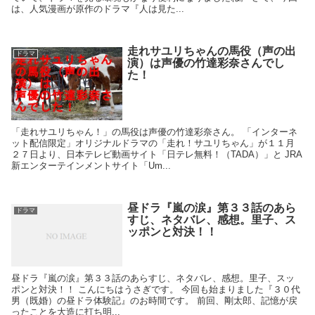
は、人気漫画が原作のドラマ『人は見た...
走れサユリちゃんの馬役（声の出
ドラマ
演）は声優の竹達彩奈さんでし
た！
「走れサユリちゃん！」の馬役は声優の竹達彩奈さん。 「インターネ
ット配信限定」オリジナルドラマの「走れ！サユリちゃん」が１１月
２７日より、日本テレビ動画サイト「日テレ無料！（TADA）」と JRA
新エンターテインメントサイト「Um...
昼ドラ『嵐の涙』第３３話のあら
ドラマ
すじ、ネタバレ、感想。里子、ス
ッポンと対決！！
昼ドラ『嵐の涙』第３３話のあらすじ、ネタバレ、感想。里子、スッ
ポンと対決！！ こんにちはうさぎです。 今回も始まりました『３０代
男（既婚）の昼ドラ体験記』のお時間です。 前回、剛太郎、記憶が戻
ったことを大造に打ち明...